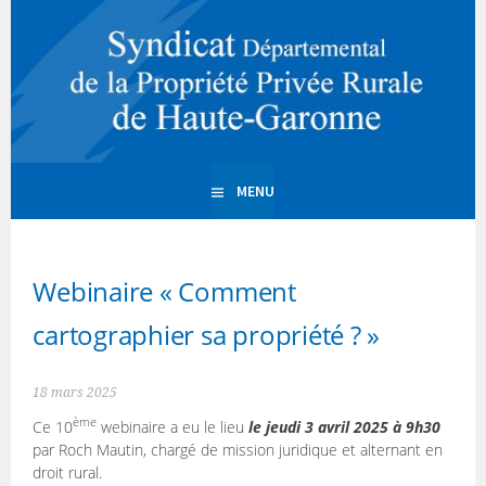
Aller
au
PPR 31 | Propriété Privée
contenu
principal
Rurale de la Haute
Garonne
MENU
Webinaire « Comment
cartographier sa propriété ? »
18 mars 2025
ème
Ce 10
webinaire a eu le lieu
le jeudi 3 avril 2025 à 9h30
par Roch Mautin, chargé de mission juridique et alternant en
droit rural.