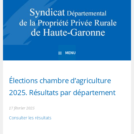
Aller
au
PPR 31 | Propriété Privée
contenu
principal
Rurale de la Haute
Garonne
MENU
Élections chambre d’agriculture
2025. Résultats par département
17 février 2025
Consulter les résultats