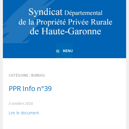
Aller
au
PPR 31 | Propriété Privée
contenu
principal
Rurale de la Haute
Garonne
MENU
CATÉGORIE :
BUREAU
PPR Info n°39
3 octobre 2024
Lire le document